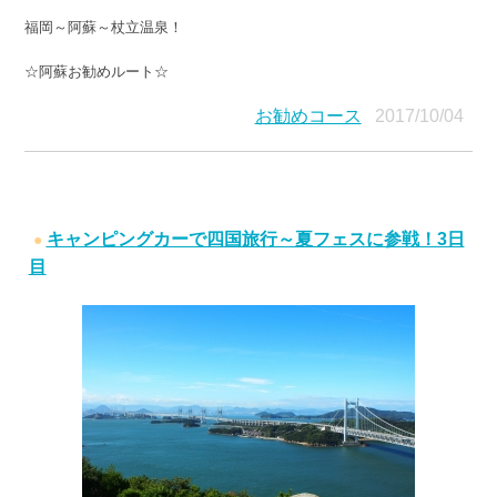
福岡～阿蘇～杖立温泉！
☆阿蘇お勧めルート☆
お勧めコース
2017/10/04
キャンピングカーで四国旅行～夏フェスに参戦！3日
目