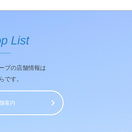
p List
ープの店舗情報は
らです。
舗案内